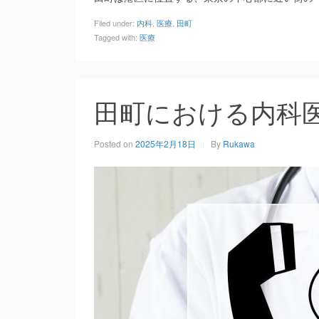
Filed under:
内科
,
医療
,
田町
Tagged with:
医療
田町における内科
Posted on
2025年2月18日
By
Rukawa