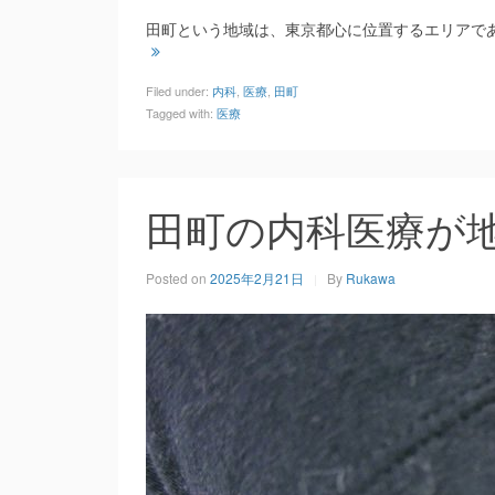
田町という地域は、東京都心に位置するエリアで
Filed under:
内科
,
医療
,
田町
Tagged with:
医療
田町の内科医療が
Posted on
2025年2月21日
By
Rukawa