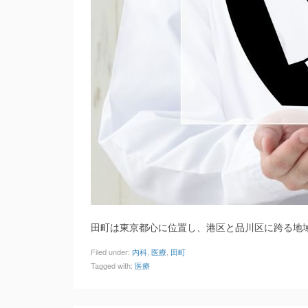
田町は東京都心に位置し、港区と品川区に跨る地
Filed under:
内科
,
医療
,
田町
Tagged with:
医療